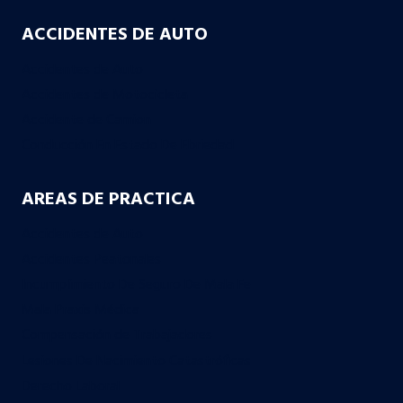
ACCIDENTES DE AUTO
Accidentes de Auto
Accidentes de Motocicleta
Accidente de Camion
Conducción En Estado De Ebriedad
AREAS DE PRACTICA
Accidentes de Auto
Accidentes Peatonales
Incumplimiento De Seguro De Mala Fe
Mala Praxis Médica
Compensación de Trabajadores
Lesiones De Nacimiento Catastróficas
Derecho Laboral