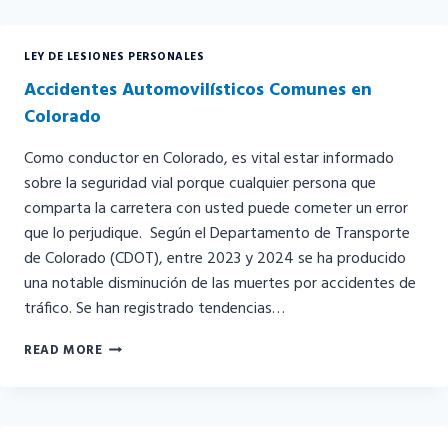
RECLAMAR
EN
UN
LEY DE LESIONES PERSONALES
ACCIDENTE
AUTOMOVILÍSTICO?
Accidentes Automovilísticos Comunes en
Colorado
Como conductor en Colorado, es vital estar informado
sobre la seguridad vial porque cualquier persona que
comparta la carretera con usted puede cometer un error
que lo perjudique. Según el Departamento de Transporte
de Colorado (CDOT), entre 2023 y 2024 se ha producido
una notable disminución de las muertes por accidentes de
tráfico. Se han registrado tendencias…
ACCIDENTES
READ MORE
AUTOMOVILÍSTICOS
COMUNES
EN
COLORADO