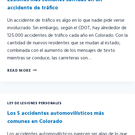
SEGURO
accidente de tráfico
Un accidente de tráfico es algo en lo que nadie pide verse
involucrado. Sin embargo, según el CDOT, hay alrededor de
125.000 accidentes de tráfico cada año en Colorado. Con la
cantidad de nuevos residentes que se mudan al estado,
combinada con el aumento de los mensajes de texto
mientras se conduce, las carreteras son…
LESIONES
READ MORE
MÁS
COMUNES
SUFRIDAS
EN
UN
LEY DE LESIONES PERSONALES
ACCIDENTE
DE
Los 5 accidentes automovilísticos más
TRÁFICO
comunes en Colorado
Los accidentes automovilísticos parecen ser algo de lo que