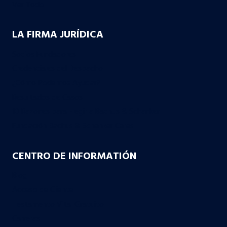
Ver Todo
LA FIRMA JURÍDICA
Socios Fundadores
Credenciales del Despacho
¿Cómo Podemos Ayudar?
Resultados de Casos
10 Razones para Elegir a Bachus & Schanker
Fundación Bachus & Schanker Cares
CENTRO DE INFORMATIÓN
Blog
Acceso de Cliente
Testamento Vital Gratuito
Carreras