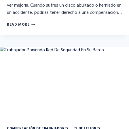
ver mejoría. Cuando sufres un disco abultado o herniado en
un accidente, podrías tener derecho a una compensación…
ACUERDOS
READ MORE
POR
LESIONES
DE
DISCO
ABULTADO
O
HERNIADO
EN
ACCIDENTES
COMPENSACIÓN DE TRABAJADORES
|
LEY DE LESIONES