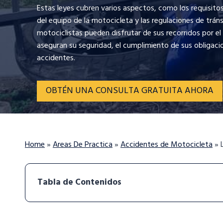
Estas leyes cubren varios aspectos, como los requisitos 
del equipo de la motocicleta y las regulaciones de trán
motociclistas pueden disfrutar de sus recorridos por 
aseguran su seguridad, el cumplimiento de sus obligacio
accidentes.
OBTÉN UNA CONSULTA GRATUITA AHORA
Home
»
Areas De Practica
»
Accidentes de Motocicleta
»
Tabla de Contenidos