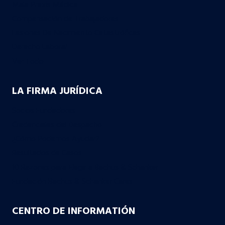
Mala Praxis Médica
Compensación de Trabajadores
Lesiones De Nacimiento Catastróficas
Derecho Laboral
Ver Todo
LA FIRMA JURÍDICA
Socios Fundadores
Credenciales del Despacho
¿Cómo Podemos Ayudar?
Resultados de Casos
10 Razones para Elegir a Bachus & Schanker
Fundación Bachus & Schanker Cares
CENTRO DE INFORMATIÓN