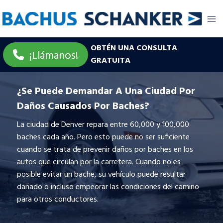
Skip
to
content
OBTÉN UNA CONSULTA
¡Llámanos!
GRATUITA
¿Se Puede Demandar A Una Ciudad Por
Daños Causados Por Baches?
La ciudad de Denver repara entre 60,000 y 100,000
baches cada año. Pero esto puede no ser suficiente
cuando se trata de prevenir daños por baches en los
autos que circulan por la carretera. Cuando no es
posible evitar un bache, su vehículo puede resultar
dañado o incluso empeorar las condiciones del camino
para otros conductores.